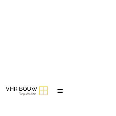
Vacature
Calculator (Fulltime 40 uur)
VHR is toonaangevend op het gebied van exclusieve
villabouw. Wij zijn een informeel, betrouwbaar bedrijf dat
oog heeft voor werknemers. Een prettige sfeer, korte
lijntjes met collega’s en veel vrijheid om je functie in te
vullen. We proberen onze kennis, ervaring en aanpak