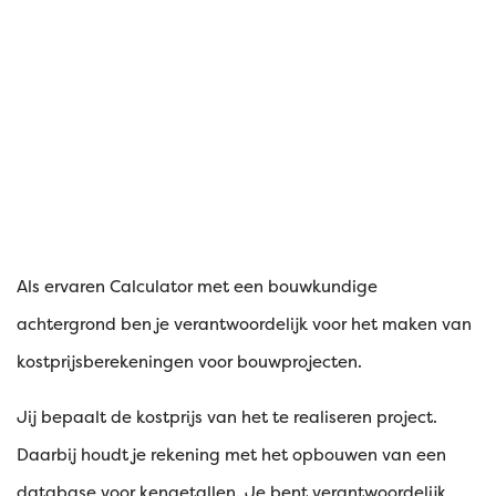
maximaal te benutten. Bij ons is alles erop gericht om tot
in detail aan de wensen en verwachtingen van de
klanten te voldoen. Wij bouwen met passie, liefde en
plezier in een jong, enthousiast en ervaren team. In het
verleden behaalde resultaten bieden wel degelijk
garantie voor de toekomst. Zo heeft ons bedrijf een rijk
portfolio aan zeer exclusieve villa’s.
Als ervaren Calculator met een bouwkundige
achtergrond ben je verantwoordelijk voor het maken van
kostprijsberekeningen voor bouwprojecten.
Jij bepaalt de kostprijs van het te realiseren project.
Daarbij houdt je rekening met het opbouwen van een
database voor kengetallen. Je bent verantwoordelijk