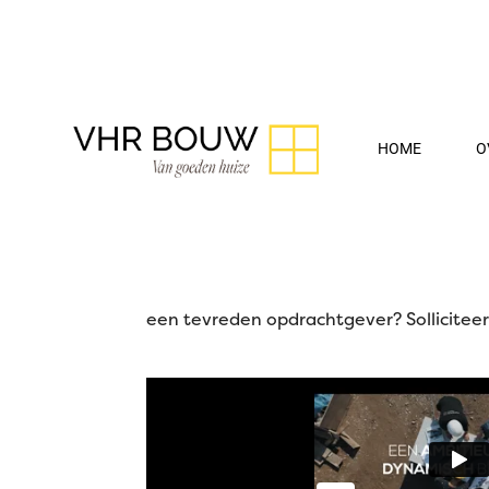
HOME
O
Vacatures
Zou je graag een baan willen hebben binne
een tevreden opdrachtgever? Solliciteer