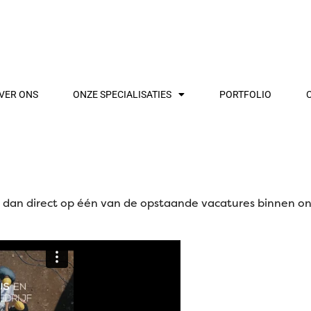
VER ONS
ONZE SPECIALISATIES
PORTFOLIO
n een jong en enthousiast bedrijf? Ben je leergierig en st
 dan direct op één van de opstaande vacatures binnen ons