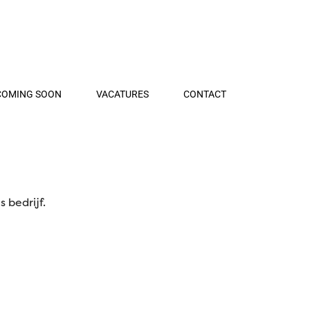
COMING SOON
VACATURES
CONTACT
reef jij altijd naar
 bedrijf.